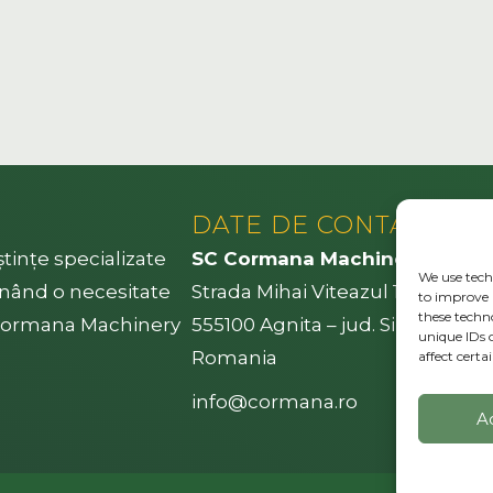
DATE DE CONTACT
tințe specializate
SC Cormana Machinery SRL
We use techn
minând o necesitate
Strada Mihai Viteazul 113
to improve 
these techn
. Cormana Machinery
555100 Agnita – jud. Sibiu
unique IDs 
Romania
affect certa
info@cormana.ro
A