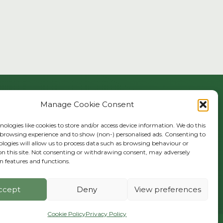
URMĂRIȚI-NE
Manage Cookie Consent
ologies like cookies to store and/or access device information. We do this
browsing experience and to show (non-) personalised ads. Consenting to
ologies will allow us to process data such as browsing behaviour or
MAI MULT
on this site. Not consenting or withdrawing consent, may adversely
Privacy policy
in features and functions.
Cookie Policy (EU)
ccept
Deny
View preferences
Cookie Policy
Privacy Policy