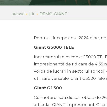
Acasă
»
ştiri
»
DEMO-GIANT
Pentru a începe anul 2024 bine, ne 
𝗚𝗶𝗮𝗻𝘁 𝗚𝟱𝟬𝟬𝟬 𝗧𝗘𝗟𝗘
Incarcatorul telescopic G5000 TELE
impresionantă de ridicare de 4,35 me
vorba de lucrări în sectorul agricol,
utilizare versatile. Giant G5000Tele s
𝗚𝗶𝗮𝗻𝘁 𝗚𝟭𝟱𝟬𝟬
Cu motorul său diesel robust de 26 
articulat GIANT impresionant. O cara