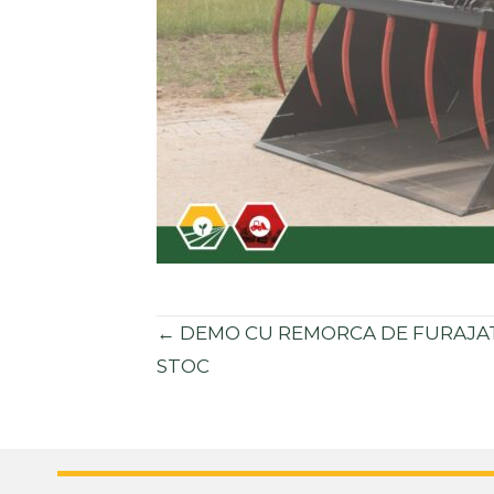
Posts
← DEMO CU REMORCA DE FURAJAT
STOC
navigation