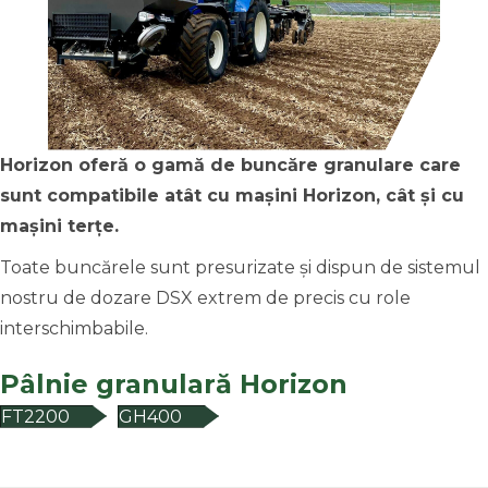
Horizon
oferă
o
gamă
de
buncăre
granulare
care
sunt
compatibile
atât
cu
mașini
Horizon,
cât și cu
mașini terțe.
Toate buncărele sunt presurizate și dispun de sistemul
nostru de dozare DSX extrem de precis cu role
interschimbabile.
Pâlnie granulară Horizon
FT2200
GH400