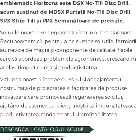
emblematic
Horizons
este
DSX
No-Till
Disc
Drill,
acum
susținut
de
MDSX Purtată No-Till Disc Drill,
SPX Strip-Till și PPX Semănătoare de precizie
.
Solurile noastre se degradează într-un ritm alarmant.
Recunoaștem că, pentru a ne susține solurile, fermierii
au nevoie de mașini și componente de calitate, fiabile,
care să abordeze problemele agronomice, crescând în
același timp eficiența și productivitatea.
Viziunea noastră începe cu solul și angajamentul
nostru față de proiectarea și fabricarea de produse
inovatoare care promovează regenerarea solului,
ajutând de asemenea, clienții noștri să îmbunătățească
productivitatea, randamentul și profitabilitatea.
DESCĂRCAȚI CATALOGUL ACUM!