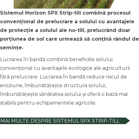
Sistemul Horizon SPX Strip-till combină procesul
convențional de prelucrare a solului cu avantajele
de
protecție
a
solului
ale
no-till,
prelucrând
doar
porțiunea
de
sol
care
urmează
să conțină rândul de
semințe
.
Lucrarea în bandă combină beneficiile solului
convențional cu avantajele ecologice ale agriculturii
fără prelucrare. Lucrarea în bandă reduce riscul de
eroziune, îmbunătățește structura solului,
îmbunătățește sănătatea solului și oferă o bază mai
stabilă pentru echipamentele agricole.
MAI MULTE DESPRE SISTEMUL SPX STRIP-TILL