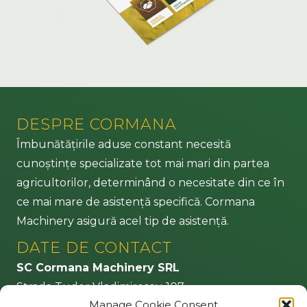
DESPRE CORMANA
Îmbunătățirile aduse constant necesită
cunoștințe specializate tot mai mari din partea
agricultorilor, determinând o necesitate din ce în
ce mai mare de asistență specifică. Cormana
Machinery asigură acel tip de asistență.
DATE DE CONTACT
SC Cormana Machinery SRL
Strada Tudor Vladimirescu 107
Manage Cookie Consent
CP 505200 Făgăraș – jud. Brașov