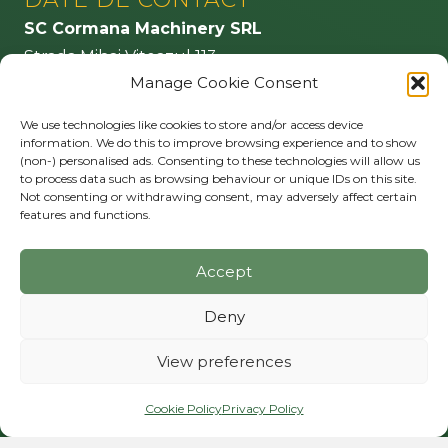
SC Cormana Machinery SRL
Strada Mihai Viteazul 113
Manage Cookie Consent
555100 Agnita – jud. Sibiu
Romania
We use technologies like cookies to store and/or access device
information. We do this to improve browsing experience and to show
info@cormana.ro
(non-) personalised ads. Consenting to these technologies will allow us
to process data such as browsing behaviour or unique IDs on this site.
URMĂRIȚI-NE
Not consenting or withdrawing consent, may adversely affect certain
features and functions.
Accept
MAI MULT
Privacy policy
Deny
Cookie Policy (EU)
View preferences
Cookie Policy
Privacy Policy
© 2026 Cormana. Toate drepturile rezervate.