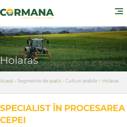
Holaras
Acasă
»
Segmente de piață
»
Culturi arabile
»
Holaras
SPECIALIST ÎN PROCESAREA
CEPEI