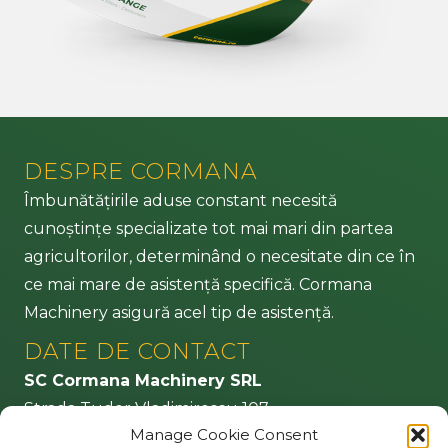
DESPRE CORMANA
Îmbunătățirile aduse constant necesită
cunoștințe specializate tot mai mari din partea
agricultorilor, determinând o necesitate din ce în
ce mai mare de asistență specifică. Cormana
Machinery asigură acel tip de asistență.
DATE DE CONTACT
SC Cormana Machinery SRL
Strada Tudor Vladimirescu 107
Manage Cookie Consent
CP 505200 Făgăraș – jud. Brașov