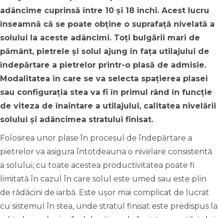
adâncime cuprinsă între 10 și 18 inchi. Acest lucru
înseamnă că se poate obține o suprafață nivelată a
solului la aceste adâncimi. Toți bulgării mari de
pământ, pietrele și solul ajung în fața utilajului de
îndepărtare a pietrelor printr-o plasă de admisie.
Modalitatea în care se va selecta spațierea plasei
sau configurația stea va fi în primul rând în funcție
de viteza de înaintare a utilajului, calitatea nivelării
solului și adâncimea stratului finisat.
Folosirea unor plase în procesul de îndepărtare a
pietrelor va asigura întotdeauna o nivelare consistentă
a solului, cu toate acestea productivitatea poate fi
limitată în cazul în care solul este umed sau este plin
de rădăcini de iarbă. Este ușor mai complicat de lucrat
cu sistemul în stea, unde stratul finisat este predispus la