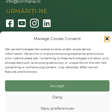
info@cormana.ro
URMĂRIȚI-NE
MAI MULT
Manage Cookie Consent
Privacy policy
Cookie Policy (EU)
We use technologies like cookies to store and/or access device
information. We do this to improve browsing experience and to show
(non-) personalised ads. Consenting to these technologies will allow us to
process data such as browsing behaviour or unique IDs on this site. Not
consenting or withdrawing consent, may adversely affect certain
© 2026 Cormana. Toate drepturile rezervate.
features and functions.
Accept
Deny
View preferences