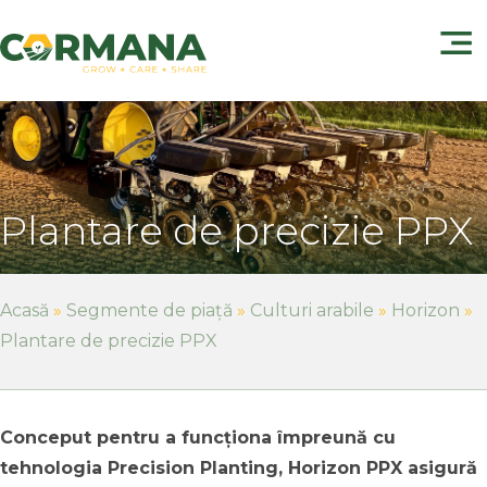
Plantare de precizie PPX
Acasă
»
Segmente de piață
»
Culturi arabile
»
Horizon
»
Plantare de precizie PPX
Conceput
pentru
a
funcționa
împreună
cu
tehnologia
Precision
Planting,
Horizon
PPX
asigură