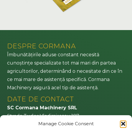
DESPRE CORMANA
Îmbunătățirile aduse constant necesită
cunoștințe specializate tot mai mari din partea
agricultorilor, determinând o necesitate din ce în
ce mai mare de asistență specifică. Cormana
Machinery asigură acel tip de asistență.
DATE DE CONTACT
SC Cormana Machinery SRL
Strada Tudor Vladimirescu 107
Manage Cookie Consent
CP 505200 Făgăraș – jud. Brașov