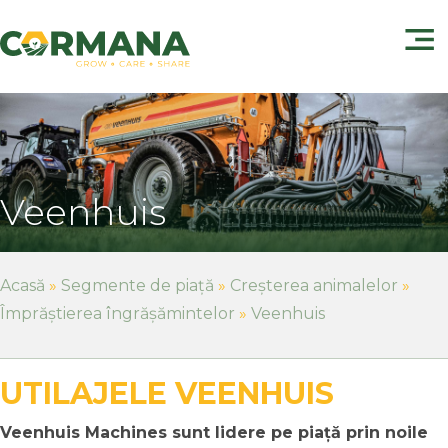
Veenhuis
Acasă
»
Segmente de piață
»
Creșterea animalelor
»
Împrăștierea îngrășămintelor
»
Veenhuis
UTILAJELE VEENHUIS
Veenhuis Machines sunt lidere pe piață prin noile