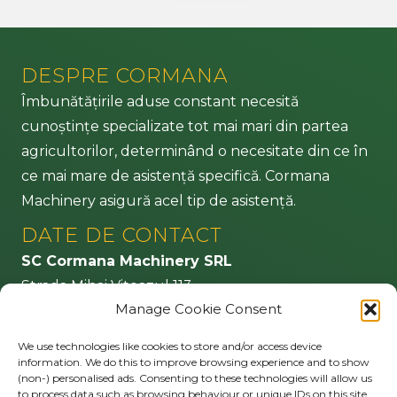
DESPRE CORMANA
Îmbunătățirile aduse constant necesită
cunoștințe specializate tot mai mari din partea
agricultorilor, determinând o necesitate din ce în
ce mai mare de asistență specifică. Cormana
Machinery asigură acel tip de asistență.
DATE DE CONTACT
SC Cormana Machinery SRL
Strada Mihai Viteazul 113
Manage Cookie Consent
555100 Agnita – jud. Sibiu
Romania
We use technologies like cookies to store and/or access device
information. We do this to improve browsing experience and to show
info@cormana.ro
(non-) personalised ads. Consenting to these technologies will allow us
to process data such as browsing behaviour or unique IDs on this site.